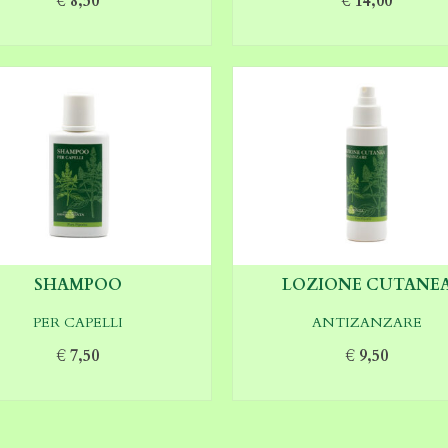
€
8,50
€
14,00
GIUNGI AL CARRELLO
AGGIUNGI AL CARREL
SHAMPOO
LOZIONE CUTANE
PER CAPELLI
ANTIZANZARE
€
7,50
€
9,50
GIUNGI AL CARRELLO
AGGIUNGI AL CARREL