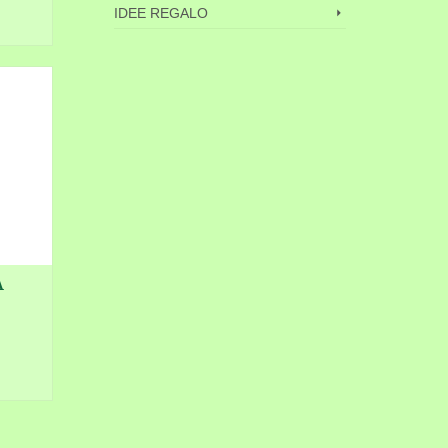
IDEE REGALO
LO
A
LO