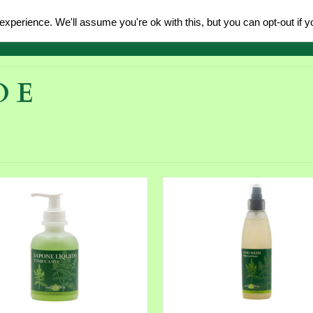
xperience. We'll assume you're ok with this, but you can opt-out if y
amo
Prodotti
Acquisti
Accoglienza
News
 E