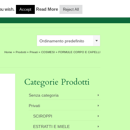
ou wish.
Read More
Accept
Reject All
0
Contatti
Ordinamento predefinito
Home
»
Prodotti
»
Privati
»
COSMESI
»
FORMULE CORPO E CAPELLI
Categorie Prodotti
Senza categoria
Privati
SCIROPPI
ESTRATTI E MIELE