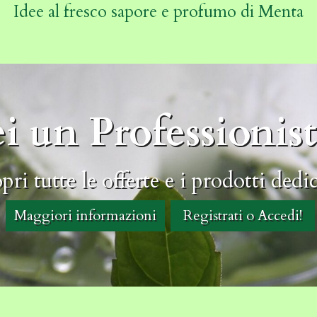
Idee al fresco sapore e profumo di Menta
ei un Professionist
pri tutte le offerte e i prodotti dedic
Maggiori informazioni
Registrati o Accedi!