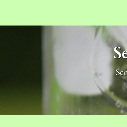
S
Sco