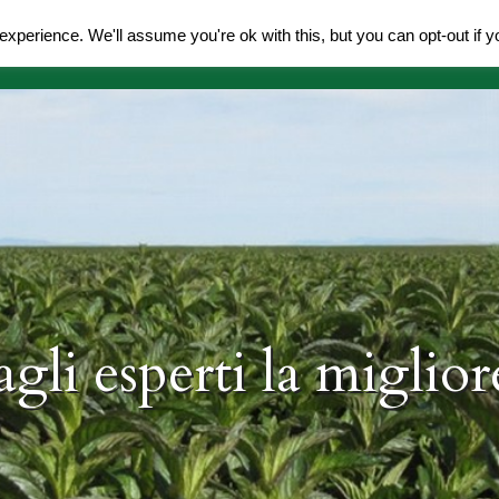
xperience. We'll assume you're ok with this, but you can opt-out if y
amo
Prodotti
Acquisti
Accoglienza
News
agli esperti la miglio
empre l'inimitabile e 
assione dalle radici l
enta a Pancalieri dal