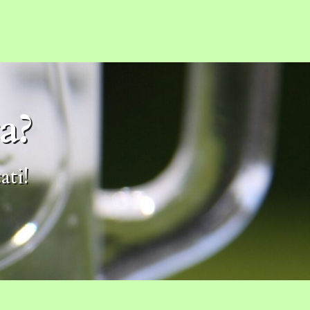
a?
ati!