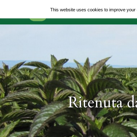
This website uses cookies to improve your e
Home
Chi Si
Ritenuta d
Scegli s
Una p
La M