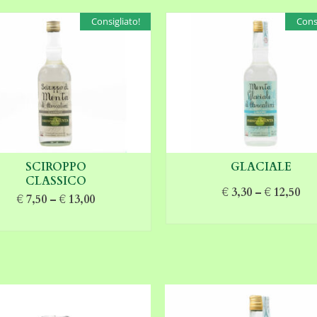
Consigliato!
Consi
SCIROPPO
GLACIALE
CLASSICO
€
3,30
–
€
12,50
€
7,50
–
€
13,00
SCEGLI
SCEGLI