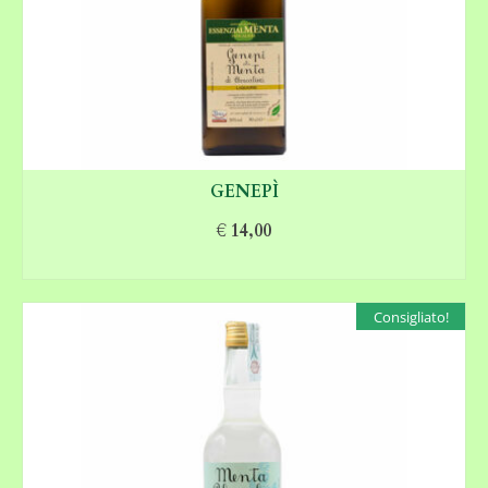
GENEPÌ
€
14,00
AGGIUNGI AL CARRELLO
Consigliato!