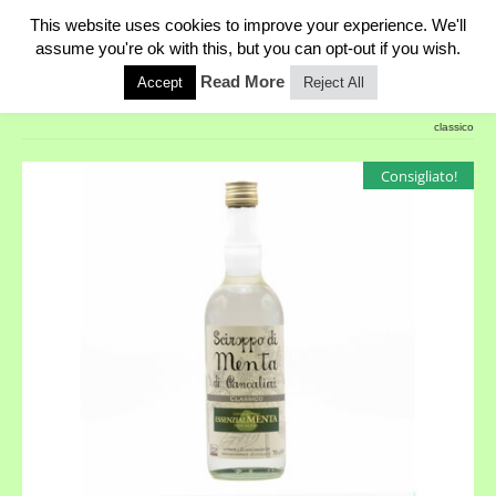
This website uses cookies to improve your experience. We'll
0
assume you're ok with this, but you can opt-out if you wish.
Read More
Accept
Reject All
Home
»
Prodotti
»
Privati
»
SCIROPPI
»
Sciroppo
classico
Consigliato!