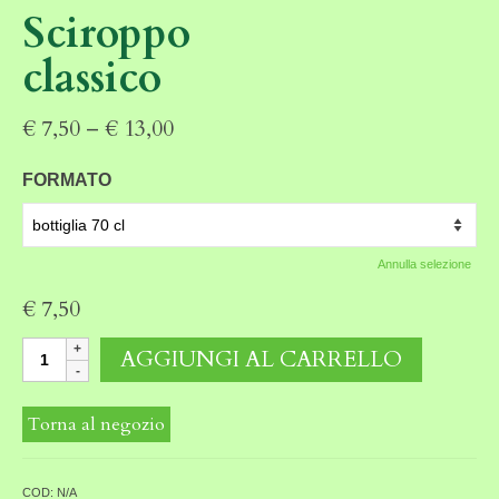
Sciroppo
classico
€
7,50
–
€
13,00
FORMATO
Annulla selezione
€
7,50
Sciroppo
AGGIUNGI AL CARRELLO
classico
quantità
Torna al negozio
COD:
N/A